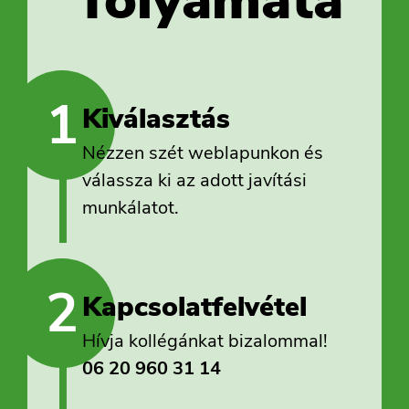
folyamata
1
Kiválasztás
Nézzen szét weblapunkon és
válassza ki az adott javítási
munkálatot.
2
Kapcsolatfelvétel
Hívja kollégánkat bizalommal!
06 20 960 31 14