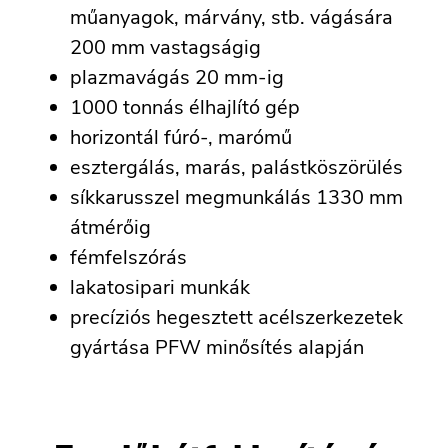
műanyagok, márvány, stb. vágására
200 mm vastagságig
plazmavágás 20 mm-ig
1000 tonnás élhajlító gép
horizontál fúró-, marómű
esztergálás, marás, palástköszörülés
síkkarusszel megmunkálás 1330 mm
átmérőig
fémfelszórás
lakatosipari munkák
precíziós hegesztett acélszerkezetek
gyártása PFW minősítés alapján