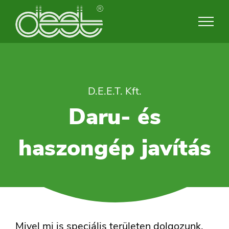
Skip
to
content
D.E.E.T. Kft.
Daru- és
haszongép javítás
Mivel mi is speciális területen dolgozunk,