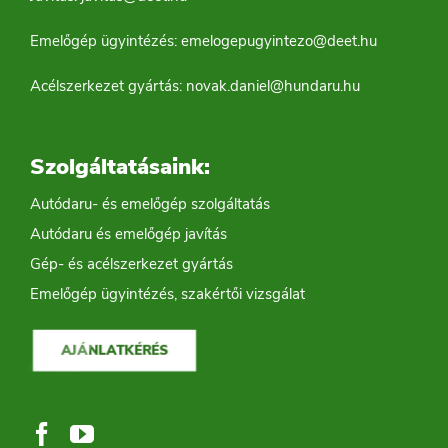
Emelőgép ügyintézés:
emelogepugyintezo@deet.hu
Acélszerkezet gyártás:
novak.daniel@hundaru.hu
Szolgáltatásaink:
Autódaru- és emelőgép szolgáltatás
Autódaru és emelőgép javítás
Gép- és acélszerkezet gyártás
Emelőgép ügyintézés, szakértői vizsgálat
AJÁNLATKÉRÉS