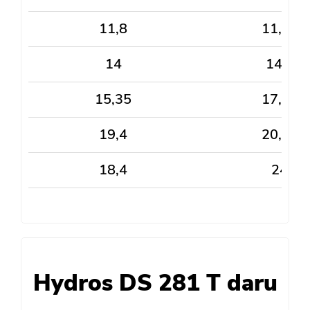
11,8
11,85
14
14,5
15,35
17,85
19,4
20,55
18,4
24
Hydros DS 281 T daru