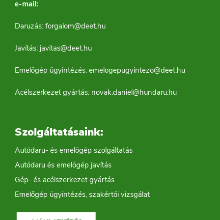
e-mail:
Daruzás:
forgalom@deet.hu
Javítás:
javitas@deet.hu
Emelőgép ügyintézés:
emelogepugyintezo@deet.hu
Acélszerkezet gyártás:
novak.daniel@hundaru.hu
Szolgáltatásaink:
Autódaru- és emelőgép szolgáltatás
Autódaru és emelőgép javítás
Gép- és acélszerkezet gyártás
Emelőgép ügyintézés, szakértői vizsgálat