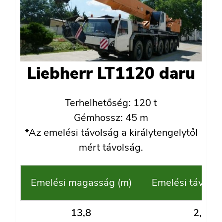
Liebherr LT1120 daru
Terhelhetőség: 120 t
Gémhossz: 45 m
*Az emelési távolság a királytengelytől
mért távolság.
Emelési magasság (m)
Emelési távolsá
13,8
2,6