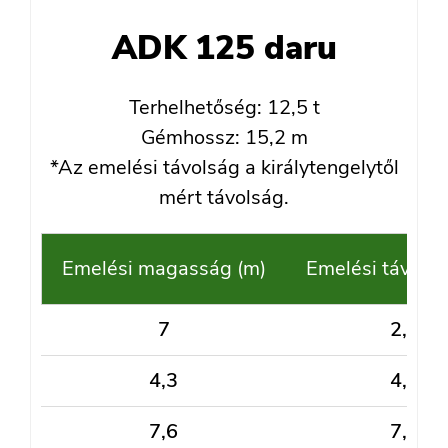
ADK 125 daru
Terhelhetőség: 12,5 t
Gémhossz: 15,2 m
*Az emelési távolság a királytengelytől
mért távolság.
Emelési magasság (m)
Emelési távolsá
7
2,5
4,3
4,8
7,6
7,5