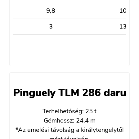
9,8
10,9
3
13,5
Pinguely TLM 286 daru
Terhelhetőség: 25 t
Gémhossz: 24,4 m
*Az emelési távolság a királytengelytől