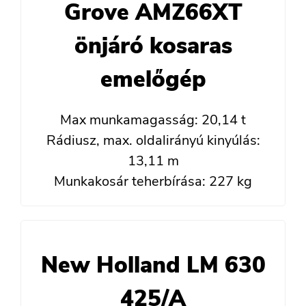
Grove AMZ66XT
önjáró kosaras
emelőgép
Max munkamagasság: 20,14 t
Rádiusz, max. oldalirányú kinyúlás:
13,11 m
Munkakosár teherbírása: 227 kg
New Holland LM 630
425/A