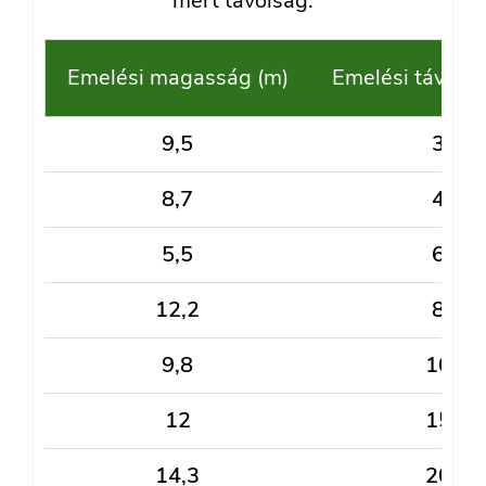
mért távolság.
Emelési magasság (m)
Emelési távolsá
9,5
3
8,7
4
5,5
6
12,2
8
9,8
10
12
15
14,3
20