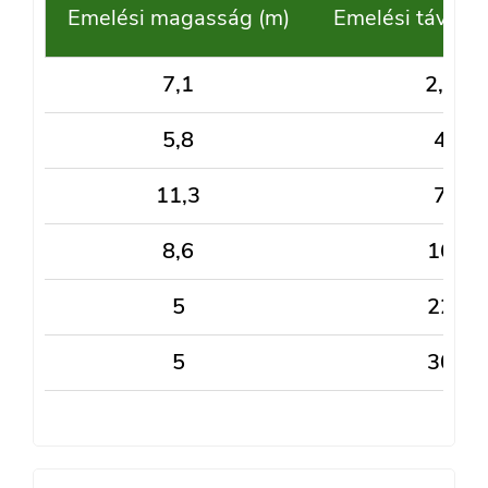
Emelési magasság (m)
Emelési távolsá
7,1
2,7
5,8
4
11,3
7
8,6
16
5
22
5
30