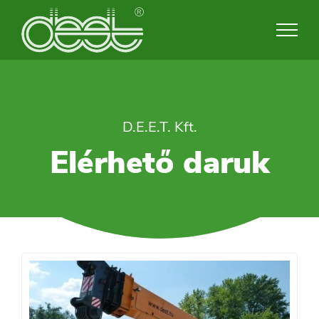
Skip
to
content
D.E.E.T. Kft.
Elérhető daruk