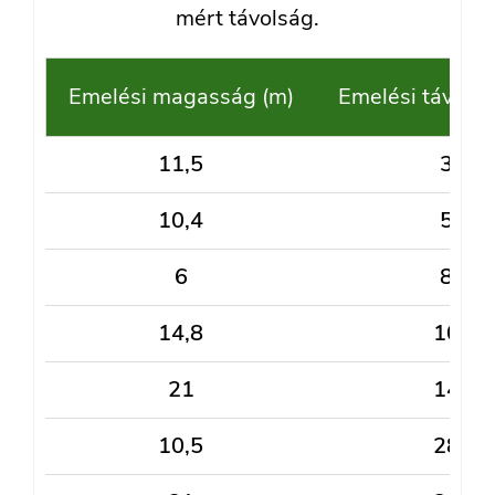
mért távolság.
Emelési magasság (m)
Emelési távolsá
11,5
3
10,4
5
6
8
14,8
10
21
14
10,5
28