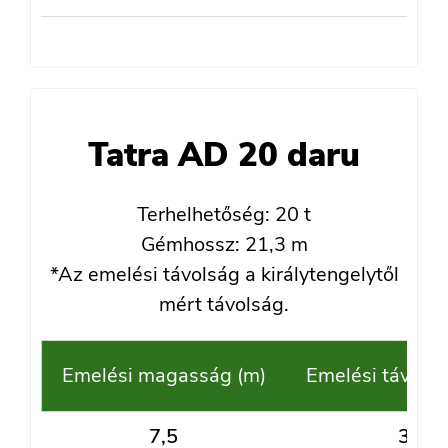
Tatra AD 20 daru
Terhelhetőség: 20 t
Gémhossz: 21,3 m
*Az emelési távolság a királytengelytől
mért távolság.
Emelési magasság (m)
Emelési távolsá
7,5
3