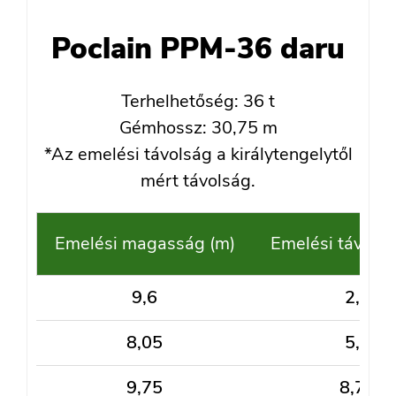
Poclain PPM-36 daru
Terhelhetőség: 36 t
Gémhossz: 30,75 m
*Az emelési távolság a királytengelytől
mért távolság.
Emelési magasság (m)
Emelési távolsá
9,6
2,7
8,05
5,2
9,75
8,75