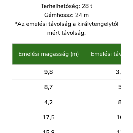
Terhelhetőség: 28 t
Gémhossz: 24 m
*Az emelési távolság a királytengelytől
mért távolság.
Emelési magasság (m)
Emelési távolsá
9,8
3,2
8,7
5
4,2
8
17,5
10
15,8
12