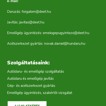
e-mail:
Daruzás:
forgalom@deet.hu
Javítás:
javitas@deet.hu
Emelőgép ügyintézés:
emelogepugyintezo@deet.hu
Acélszerkezet gyártás:
novak.daniel@hundaru.hu
Szolgáltatásaink:
Autódaru- és emelőgép szolgáltatás
Autódaru és emelőgép javítás
Gép- és acélszerkezet gyártás
Emelőgép ügyintézés, szakértői vizsgálat