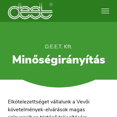
Skip
to
content
D.E.E.T. Kft.
Minőségirányítás
Elkötelezettséget vállalunk a Vevői
követelmények-elvárások magas